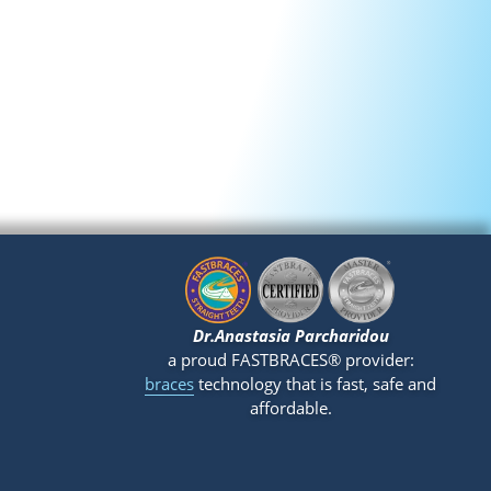
Dr.Anastasia Parcharidou
a proud FASTBRACES® provider:
braces
technology that is fast, safe and
affordable.