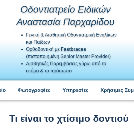
Οδοντιατρείο Ειδικών
Αναστασία Παρχαρίδου
Γενική & Αισθητική Οδοντιατρική Ενηλίκων
και Παίδων
Ορθοδοντική με
Fastbraces
(πιστοποιημένη Senior Master Provider)
Αισθητικές Παρεμβάσεις γύρω από το
στόμα & το πρόσωπο
είο
Φωτογραφίες
Υπηρεσίες
Χρήσιμες Συμ
Τι είναι το χτίσιμο δοντιού