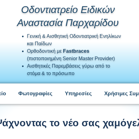
Οδοντιατρείο Ειδικών
Αναστασία Παρχαρίδου
Γενική & Αισθητική Οδοντιατρική Ενηλίκων
και Παίδων
Ορθοδοντική με
Fastbraces
(πιστοποιημένη Senior Master Provider)
Αισθητικές Παρεμβάσεις γύρω από το
στόμα & το πρόσωπο
είο
Φωτογραφίες
Υπηρεσίες
Χρήσιμες Συμ
άχνοντας το νέο σας χαμόγε